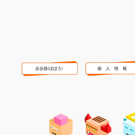
歩歩路(ぽぽろ)
個 人 情 報